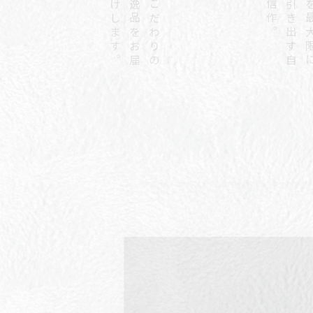
。
こ
だ
わ
り
の
逸
品
を
お
届
け
し
ま
す
。