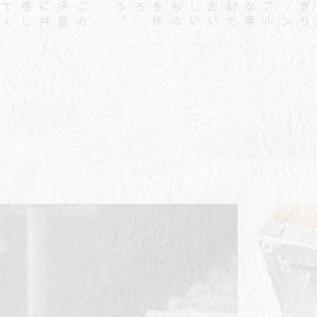
こ
の
決
意
に
共
感
し
て
く
れ
お
い
し
い
も
の
を
作
ろう
。
で
シ
ン
プ
ル
な
素
材
り