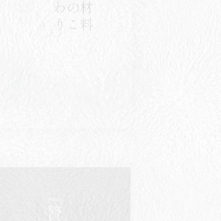
り
原
材
料
へ
の
こ
だ
わ