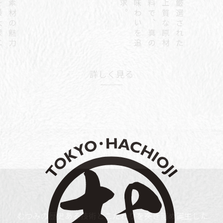
素
材
の
魅
力
を
最
大
限
に
引
き
出
す
自
信
作
。
厳
選
さ
れ
た
上
質
な
原
材
料
で
、
真
の
味
わ
い
を
追
求
詳しく見る
むつみの歴史ある技術とこだわりを突き詰め誕生した