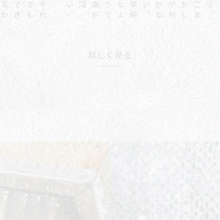
そ
れ
で
も
で
き
る
か
ぎ
単
純
な
よ
う
で
奥
が
深い
。
。
ご
ま
か
し
が
利
か
な
い
、
詳しく見る