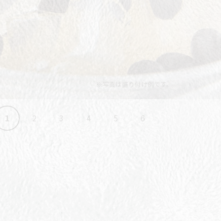
※写真は盛り付け例です。
1
2
3
4
5
6