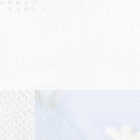
シ
ン
プ
ル
な
材
料
で
作
る
から