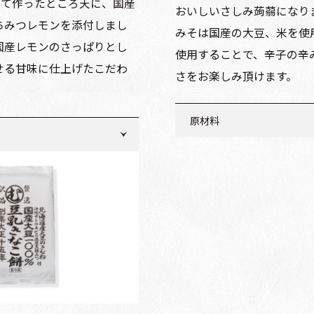
して作ったところ天に、国産
おいしいさしみ蒟蒻になり
ちみつレモンを添付しまし
みそは国産の大豆、米を使
国産レモンのさっぱりとし
使用することで、辛子の辛
せる甘味に仕上げたこだわ
さをお楽しみ頂けます。
。
原材料
こんにゃく：こんにゃく芋
産）、醸造酢
（国産）、あおさのり／水
（国内製造）、レモン果皮
ゃく用凝固剤）
国産）、マイヤーレモン（国
添付みそ：還元水飴、みそ
皮、食塩、香辛料、はちみ
ンは、はちみつを含む食品で
物、酵母エキス、寒天、（
には与えないでください。