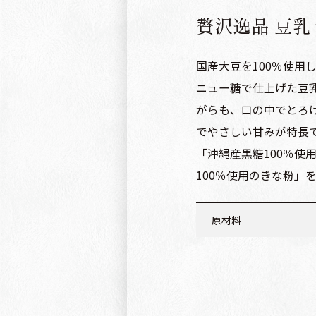
贅沢逸品 豆
国産大豆を100％使用
ニュー糖で仕上げた豆
がらも、口の中でとろ
でやさしい甘みが特長
「沖縄産黒糖100％使
100％使用のきな粉」
原材料
もち：丸大豆（国産）
澱粉
黒みつ：黒糖（沖縄産
きな粉：大豆（北海道