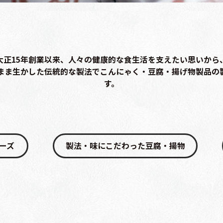
大正15年創業以来、
人々の健康的な食生活を
支えたい思いから
まま生かした
伝統的な製法でこんにゃく・豆腐・揚げ物
製品の
す。
ーズ
製法・味にこだわった豆腐・揚物