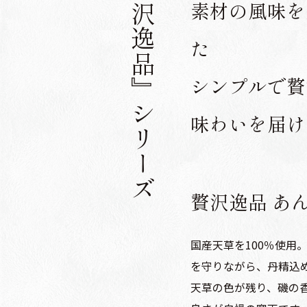
『贅沢逸品』シリーズ
素材の風味を
た
シンプルで贅
味わいを届け
贅沢逸品 あ
国産天草を100％使用
を守りながら、丹精込
天草の色が残り、磯の