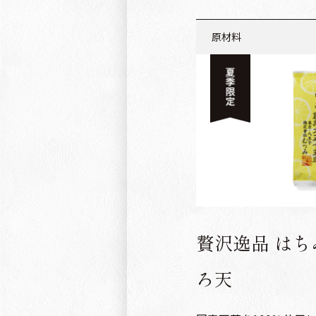
原材料
寒天：天草（国産）、
赤えんどう：赤えんど
黒みつ：黒糖（沖縄産)
贅沢逸品 はち
ろ天