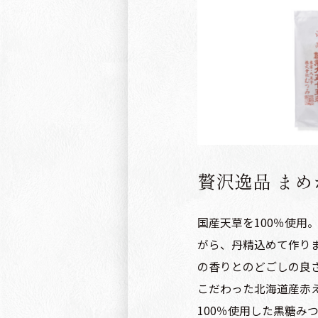
贅沢逸品 まめ
国産天草を100％使用
がら、丹精込めて作り
の香りとのどごしの良
こだわった北海道産赤
100％使用した黒糖み