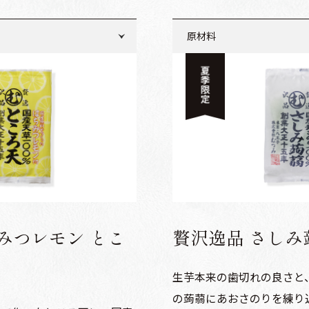
原材料
醸造酢
ところてん：天草（国産）
う、食塩、砂糖
つゆ：砂糖、醤油、醸造酢
分解物、食塩、ゆず果汁、
麦・大豆を含む）
ふりかけ：金胡麻、青のり
柚子唐辛子：一味唐辛子、
みつレモン とこ
贅沢逸品 さしみ
生芋本来の歯切れの良さと
の蒟蒻にあおさのりを練り