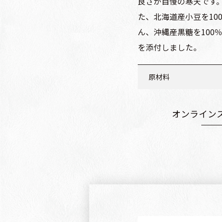
良さが自慢の寒天です
た、北海道産小豆を10
ん、沖縄産黒糖を100
を添付しました。
原材料
寒天：天草（国産）、
あん：ビートグラニュ
オンライン
黒みつ：黒糖（沖縄産)