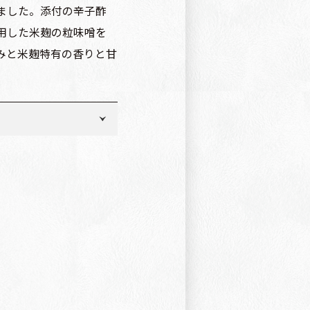
ました。添付の辛子酢
用した米麹の粒味噌を
みと米麹特有の香りと甘
（国産）、こんにゃく粉
酸化カルシウム（こんに
、砂糖、醸造酢、ゆず果
つ、たんぱく加水分解
一部に大豆を含む）