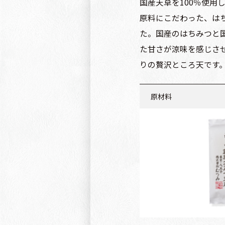
国産天草を100％使用
原料にこだわった、は
た。国産のはちみつと
た甘さが涼味を感じさ
りの贅沢ところ天です
原材料
ところてん：天草（国
はちみつレモン：粗糖
（国産）、はちみつ（
産）
※添付のはちみつレモ
す。１歳児未満の乳児