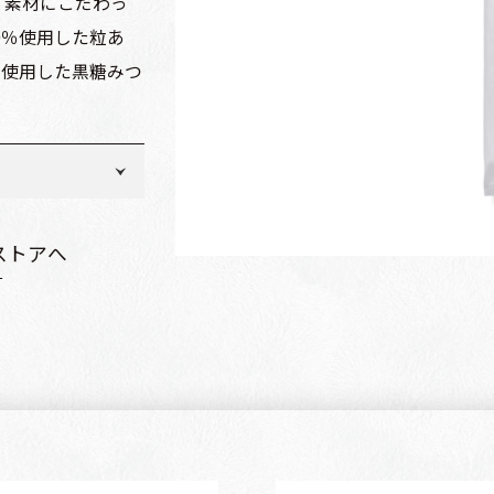
。素材にこだわっ
0％使用した粒あ
％使用した黒糖みつ
米酢
ー糖、小豆
ストアへ