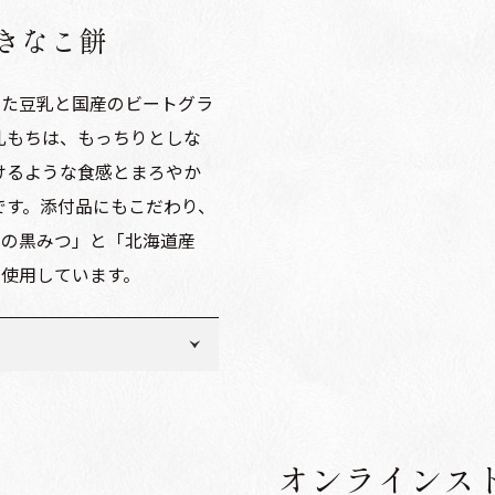
乳きなこ餅
した豆乳と国産のビートグラ
乳もちは、もっちりとしな
けるような食感とまろやか
です。添付品にもこだわり、
用の黒みつ」と「北海道産
を使用しています。
、ビートグラニュー糖／加工
）
オンラインス
産）