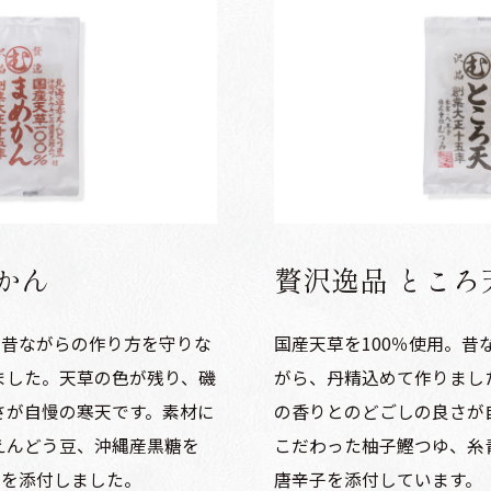
かん
贅沢逸品 ところ
。昔ながらの作り方を守りな
国産天草を100％使用。昔
ました。天草の色が残り、磯
がら、丹精込めて作りまし
さが自慢の寒天です。素材に
の香りとのどごしの良さが
えんどう豆、沖縄産黒糖を
こだわった柚子鰹つゆ、糸
つを添付しました。
唐辛子を添付しています。