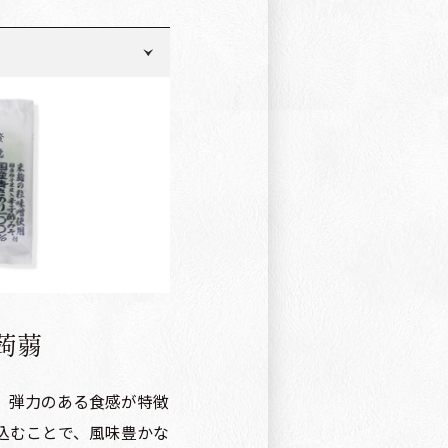
、醸造酢
、鰹節エキス、蛋白加水
酵母エキス、（一部に小
、（一部にごまを含む）
柚子
蒟蒻
、弾力のある食感が特徴
込むことで、風味豊かな