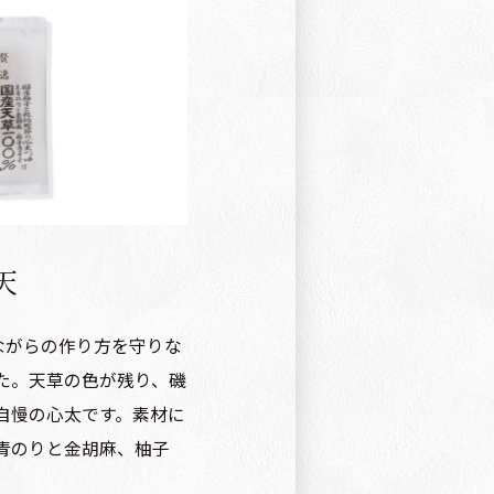
天
ながらの作り方を守りな
た。天草の色が残り、磯
自慢の心太です。素材に
青のりと金胡麻、柚子