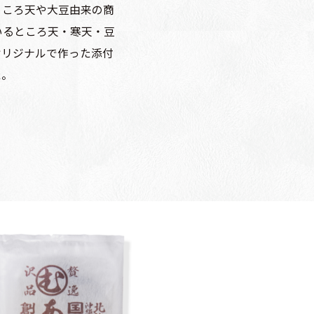
ところ天や大豆由来の商
いるところ天・寒天・豆
オリジナルで作った添付
た。