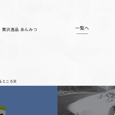
一覧へ
贅沢逸品 あんみつ
品 ところ天